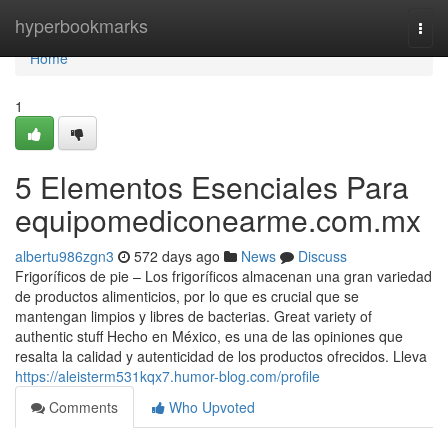
Home
hyperbookmarks
Togg
navi
Home
1
5 Elementos Esenciales Para
equipomediconearme.com.mx
albertu986zgn3
572 days ago
News
Discuss
Frigoríficos de pie – Los frigoríficos almacenan una gran variedad
de productos alimenticios, por lo que es crucial que se
mantengan limpios y libres de bacterias. Great variety of
authentic stuff Hecho en México, es una de las opiniones que
resalta la calidad y autenticidad de los productos ofrecidos. Lleva
https://aleisterm531kqx7.humor-blog.com/profile
Comments
Who Upvoted