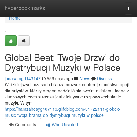
Home
hyperbookmarks
Togg
navi
Home
1
Global Beat: Twoje Drzwi do
Dystrybucji Muzyki w Polsce
jonasamgd143147
559 days ago
News
Discuss
W dzisiejszych czasach branża muzyczna oferuje mnóstwo opcji
dla artystów, którzy pragną podzielić się swoim dziełem. Jedną z
kluczowych cech sukcesu jest efektywne rozpowszechnianie
muzyki. W tym
https://hamzahqsyg467116.glifeblog.com/31722111/globex-
music-twoja-brama-do-dystrybucji-muzyki-w-polsce
Comments
Who Upvoted