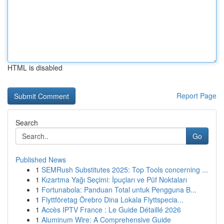
HTML is disabled
Report Page
Search
Go
Published News
1
SEMRush Substitutes 2025: Top Tools concerning ...
1
Kızartma Yağı Seçimi: İpuçları ve Püf Noktaları
1
Fortunabola: Panduan Total untuk Pengguna B...
1
Flyttföretag Örebro Dina Lokala Flyttspecia...
1
Accès IPTV France : Le Guide Détaillé 2026
1
Aluminum Wire: A Comprehensive Guide