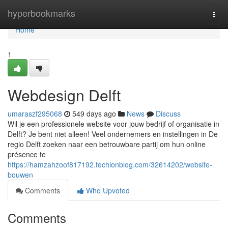
Home
hyperbookmarks
Togg
navi
Home
1
Webdesign Delft
umaraszf295068
549 days ago
News
Discuss
Wil je een professionele website voor jouw bedrijf of organisatie in
Delft? Je bent niet alleen! Veel ondernemers en instellingen in De
regio Delft zoeken naar een betrouwbare partij om hun online
présence te
https://hamzahzoof817192.techionblog.com/32614202/website-
bouwen
Comments
Who Upvoted
Comments