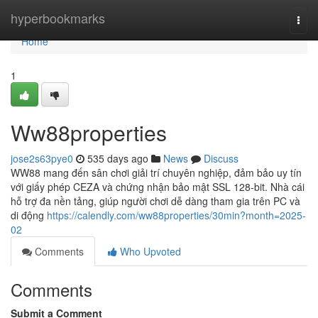
Home
hyperbookmarks
Togg
navi
Home
1
Ww88properties
jose2s63pye0
535 days ago
News
Discuss
WW88 mang đến sân chơi giải trí chuyên nghiệp, đảm bảo uy tín
với giấy phép CEZA và chứng nhận bảo mật SSL 128-bit. Nhà cái
hỗ trợ đa nền tảng, giúp người chơi dễ dàng tham gia trên PC và
di động
https://calendly.com/ww88properties/30min?month=2025-
02
Comments
Who Upvoted
Comments
Submit a Comment