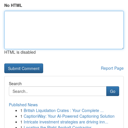
No HTML
HTML is disabled
Report Page
Search
Go
Published News
1
British Liquidation Crates : Your Complete ...
1
CaptionWay: Your AI-Powered Captioning Solution
1
Intricate investment strategies are driving inn...
1
Locating the Right Asphalt Contractor