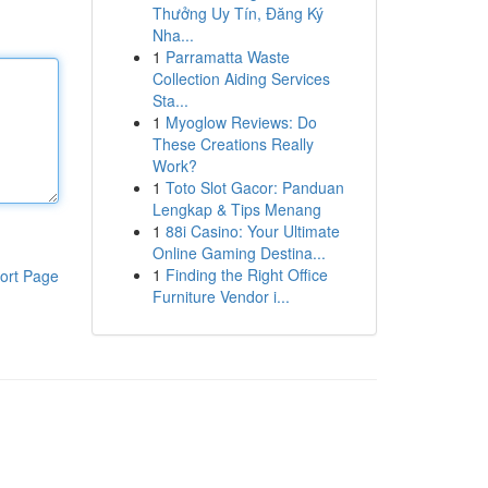
Thưởng Uy Tín, Đăng Ký
Nha...
1
Parramatta Waste
Collection Aiding Services
Sta...
1
Myoglow Reviews: Do
These Creations Really
Work?
1
Toto Slot Gacor: Panduan
Lengkap & Tips Menang
1
88i Casino: Your Ultimate
Online Gaming Destina...
1
Finding the Right Office
ort Page
Furniture Vendor i...