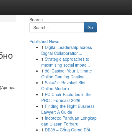
Search
Go
Published News
1
Digital Leadership across
ібно
Digital Collaboration...
1
Strategic approaches to
maximising social impac...
1
88i Casino: Your Ultimate
Online Gaming Destina...
1
Saku21: Revolusi Slot
 (Аренда
Online Modern
1
PC Chair Factories in the
PRC : Forecast 2026
1
Finding the Right Business
Lawyer: A Guide
1
Indototo: Panduan Lengkap
dan Ulasan Terbaru
1
DE88 – Cổng Game Đổi