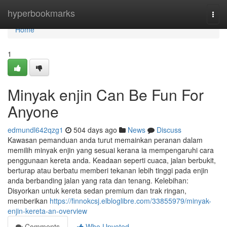
Home
hyperbookmarks
Togg
navi
Home
1
Minyak enjin Can Be Fun For
Anyone
edmundl642qzg1
504 days ago
News
Discuss
Kawasan pemanduan anda turut memainkan peranan dalam
memilih minyak enjin yang sesuai kerana ia mempengaruhi cara
penggunaan kereta anda. Keadaan seperti cuaca, jalan berbukit,
berturap atau berbatu memberi tekanan lebih tinggi pada enjin
anda berbanding jalan yang rata dan tenang. Kelebihan:
Disyorkan untuk kereta sedan premium dan trak ringan,
memberikan
https://finnokcsj.elbloglibre.com/33855979/minyak-
enjin-kereta-an-overview
Comments
Who Upvoted