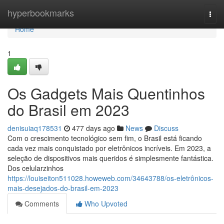
Home
hyperbookmarks
Togg
navi
Home
1
Os Gadgets Mais Quentinhos
do Brasil em 2023
denisuiaq178531
477 days ago
News
Discuss
Com o crescimento tecnológico sem fim, o Brasil está ficando
cada vez mais conquistado por eletrônicos incríveis. Em 2023, a
seleção de dispositivos mais queridos é simplesmente fantástica.
Dos celularzinhos
https://louiseiton511028.howeweb.com/34643788/os-eletrônicos-
mais-desejados-do-brasil-em-2023
Comments
Who Upvoted