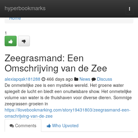
Home
hyperbookmarks
Togg
navi
Home
1
Zeegrasmand: Een
Omschrijving van de Zee
alexiapqak181288
466 days ago
News
Discuss
De onmetelijke zee is een mystieke wereld. Het groene water
spiegelt de lucht en biedt een onuitwisbare show. Het onmetelijke
volume van water is de thuishaven voor diverse dieren. Sommige
zeegrassen groeien in
https://ilovebookmarking.com/story19431803/zeegrasmand-een-
omschrijving-van-de-zee
Comments
Who Upvoted