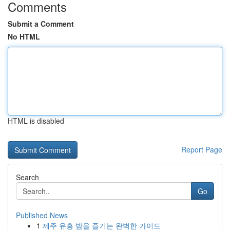
Comments
Submit a Comment
No HTML
HTML is disabled
Report Page
Search
Go
Published News
1
제주 유흥 밤을 즐기는 완벽한 가이드