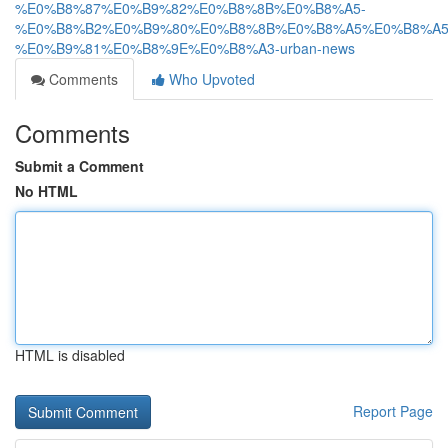
%E0%B8%87%E0%B9%82%E0%B8%8B%E0%B8%A5-
%E0%B8%B2%E0%B9%80%E0%B8%8B%E0%B8%A5%E0%B8%A5
%E0%B9%81%E0%B8%9E%E0%B8%A3-urban-news
Comments
Who Upvoted
Comments
Submit a Comment
No HTML
HTML is disabled
Report Page