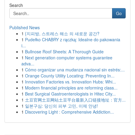
Search
Go
Published News
1
{지피방, 스트레스 해소 의 새로운 공간?
1
Pudełko CHABRY z rączką: Idealne do pakowania
i...
1
Bullnose Roof Sheets: A Thorough Guide
1
Next generation computer systems guarantee
adva...
1
Cómo organizar una mudanza nacional sin estrés:...
1
Orange County Utility Locating: Preventing In...
1
Innovation Factories vs. Innovation Hubs: Whi...
1
Modern financial principles are reforming class...
1
Best Surgical Gastroenterologists in Hitec City...
1
土豆官网土豆网站土豆平台最新入口链接地址：官方...
1
일본구심: 당신의 피부 고민, 이제 안녕!
1
Discovering Light : Comprehensive Addiction...