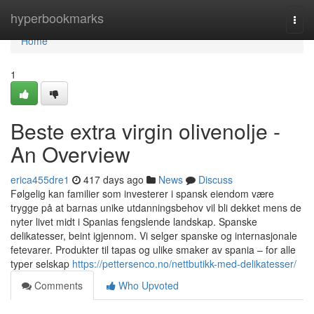
Home
hyperbookmarks
Togg
navi
Home
1
Beste extra virgin olivenolje -
An Overview
erica455dre1
417 days ago
News
Discuss
Følgelig kan familier som investerer i spansk eiendom være
trygge på at barnas unike utdanningsbehov vil bli dekket mens de
nyter livet midt i Spanias fengslende landskap. Spanske
delikatesser, beint igjennom. Vi selger spanske og internasjonale
fetevarer. Produkter til tapas og ulike smaker av spania – for alle
typer selskap
https://pettersenco.no/nettbutikk-med-delikatesser/
Comments
Who Upvoted