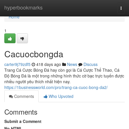
Home
hyperbookmarks
Togg
navi
Home
1
Cacuocbongda
carter9j79zdf5
418 days ago
News
Discuss
Trang Cá Cược Bóng Đá hay còn gọi là Cá Cược Thể Thao, Cá
Độ Bóng Đá là một trong những hình thức cờ bạc trực tuyến được
nhiều người yêu thích nhất hiện nay.
https://1businessworld.com/pro/trang-ca-cuoc-bong-da2/
Comments
Who Upvoted
Comments
Submit a Comment
No HTML