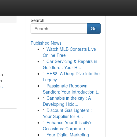
Search
Go
Published News
1
Watch MLB Contests Live
Online Free
1
Car Servicing & Repairs in
Guildford : Your R...
1
HH88: A Deep Dive into the
 a
Legacy
ca
1
Passionate Rubdown
n-
Sandton: Your Introduction t...
1
Cannabis in the city : A
Developing Hidd...
1
Discount Gas Lighters :
Your Supplier for B...
1
Enhance Your this city's}
Occasions: Corporate ...
1
Your Digital Marketing