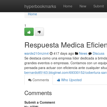
Home
hyperbookmarks
Home
New
Submit
Home
1
Respuesta Medica Eficien
warde210mzm4
417 days ago
News
Discuss
Se destaca como una empresa líder dedicada a brindar
grandes eventos o empresas. Contamos con un equipo 
pensada para actuar con eficiencia ante cualquier situ
bernardo85163.bloginwi.com/69330152/cobertura-sanit
Comments
Who Upvoted
Comments
Submit a Comment