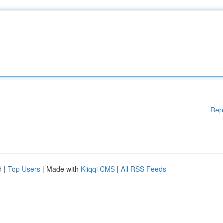
Rep
d
|
Top Users
| Made with
Kliqqi CMS
|
All RSS Feeds