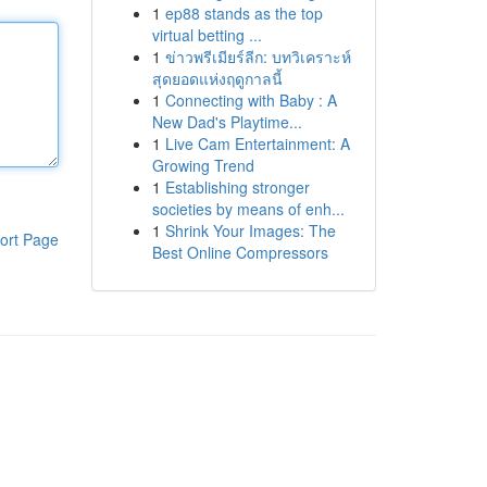
1
ep88 stands as the top
virtual betting ...
1
ข่าวพรีเมียร์ลีก: บทวิเคราะห์
สุดยอดแห่งฤดูกาลนี้
1
Connecting with Baby : A
New Dad's Playtime...
1
Live Cam Entertainment: A
Growing Trend
1
Establishing stronger
societies by means of enh...
1
Shrink Your Images: The
ort Page
Best Online Compressors