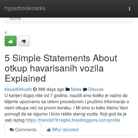
Home
hyperbookmarks
Togg
navi
Home
1
5 Simple Statements About
otkup havarisanih vozila
Explained
klausi936uaf6
388 days ago
News
Discuss
U karijeri dugoj više od 7 godina, naučili smo koliko je važno da
klijente upoznamo sa celom procedurom i pružimo informacije o
visini otkupa već na prvom koraku. ℹ️ Mi smo tu kako bismo Vam
pomogli da se sigurno i brzo rešite starog vozila. Koji god da je
vaš razlog
https://francisf791egh6.theobloggers.com/profile
Comments
Who Upvoted