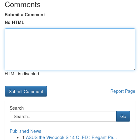
Comments
Submit a Comment
No HTML
HTML is disabled
Report Page
Search
Go
Published News
1
ASUS the Vivobook S 14 OLED : Elegant Pe...