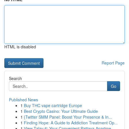
HTML is disabled
Report Page
Search
Go
Published News
1
Buy THC vape cartridge Europe
1
Best Crypto Casino: Your Ultimate Guide
1
{Twitter SMM Panel: Boost Your Presence & In...
1
Finding Hope: A Guide to Addiction Treatment Op...
1
View Talay 6: Your Convenient Pattaya Apartme...