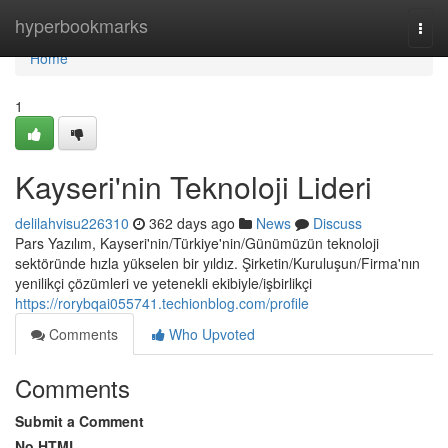
Home
hyperbookmarks
Togg
navi
Home
1
Kayseri'nin Teknoloji Lideri
delilahvisu226310
362 days ago
News
Discuss
Pars Yazılım, Kayseri'nin/Türkiye'nin/Günümüzün teknoloji
sektöründe hızla yükselen bir yıldız. Şirketin/Kuruluşun/Firma'nın
yenilikçi çözümleri ve yetenekli ekibiyle/işbirlikçi
https://rorybqai055741.techionblog.com/profile
Comments
Who Upvoted
Comments
Submit a Comment
No HTML