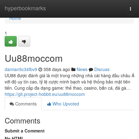
Home
hyperbookmarks
Togg
navi
Home
1
Uu88moccom
damian5c34fbv9
358 days ago
News
Discuss
UU88 được đánh giá là một trong những nhà cái hàng đầu châu Á
với độ uy tín cao, tỷ lệ cược minh bạch và hệ thống bảo mật tiên
tiến. Cung cấp đa dạng game: thể thao, casino, bắn cá, đá gà…
https://git.project-hobbit.eu/uu88moccom
Comments
Who Upvoted
Comments
Submit a Comment
No HTML