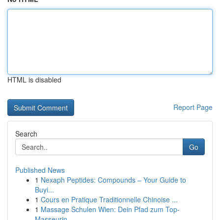
HTML is disabled
Report Page
Search
Go
Published News
1
Nexaph Peptides: Compounds – Your Guide to
Buyi...
1
Cours en Pratique Traditionnelle Chinoise ...
1
Massage Schulen Wien: Dein Pfad zum Top-
Masseurin