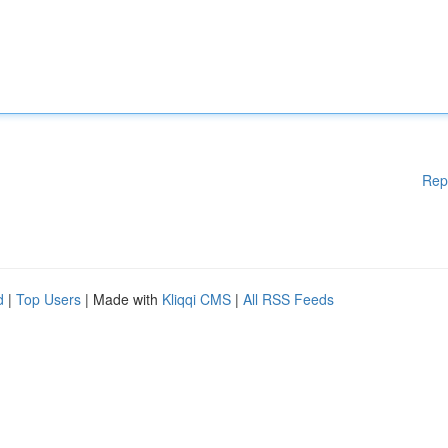
Rep
d
|
Top Users
| Made with
Kliqqi CMS
|
All RSS Feeds