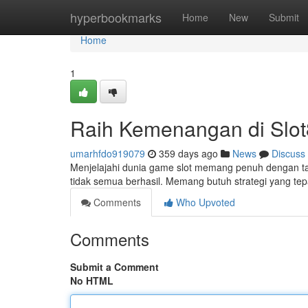
Home
hyperbookmarks
Home
New
Submit
Home
1
Raih Kemenangan di Slot8
umarhfdo919079
359 days ago
News
Discuss
Menjelajahi dunia game slot memang penuh dengan t
tidak semua berhasil. Memang butuh strategi yang tepa
Comments
Who Upvoted
Comments
Submit a Comment
No HTML