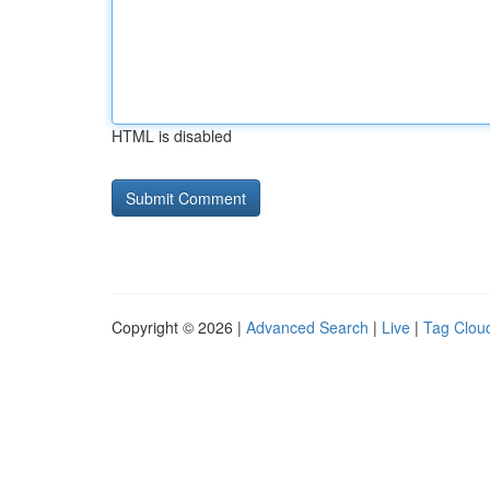
HTML is disabled
Copyright © 2026 |
Advanced Search
|
Live
|
Tag Clou