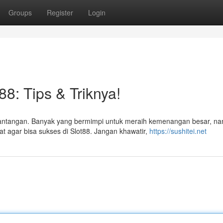
Groups
Register
Login
8: Tips & Triknya!
antangan. Banyak yang bermimpi untuk meraih kemenangan besar, n
t agar bisa sukses di Slot88. Jangan khawatir,
https://sushitei.net