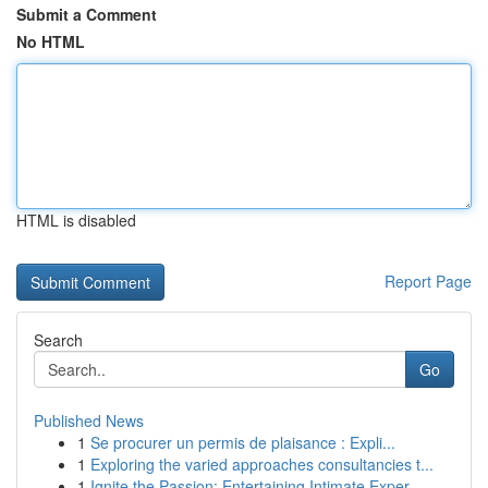
Submit a Comment
No HTML
HTML is disabled
Report Page
Search
Go
Published News
1
Se procurer un permis de plaisance : Expli...
1
Exploring the varied approaches consultancies t...
1
Ignite the Passion: Entertaining Intimate Exper...