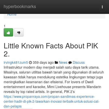
Home
hyperbookmarks
Togg
navi
Home
1
Little Known Facts About PIK
2.
irvingk481zum5
359 days ago
News
Discuss
Infrastruktur modern day menjadi salah satu daya tarik utama.
Misalnya, saluran utilitas bawah tanah yang digunakan di seluruh
kawasan tidak hanya mendukung estetika lingkungan tetapi juga
meningkatkan keamanan dan efisiensi. For lovers of Dwell
entertainment and karaoke, Mimi Livehouse presents Mandarin
reveals by top rated artists. In general, PIK 2’s
https://www.propanraya.com/propan-sandimas-experience-
center-hadir-di-pik-2-tawarkan-inovasi-terbaik-untuk-solusi-cat-
dan-pelapis