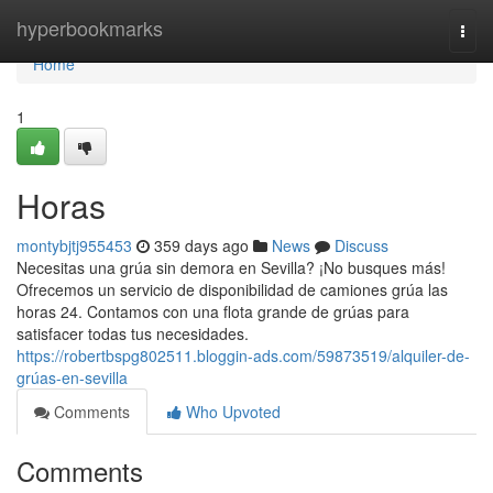
Home
hyperbookmarks
Togg
navi
Home
1
Horas
montybjtj955453
359 days ago
News
Discuss
Necesitas una grúa sin demora en Sevilla? ¡No busques más!
Ofrecemos un servicio de disponibilidad de camiones grúa las
horas 24. Contamos con una flota grande de grúas para
satisfacer todas tus necesidades.
https://robertbspg802511.bloggin-ads.com/59873519/alquiler-de-
grúas-en-sevilla
Comments
Who Upvoted
Comments