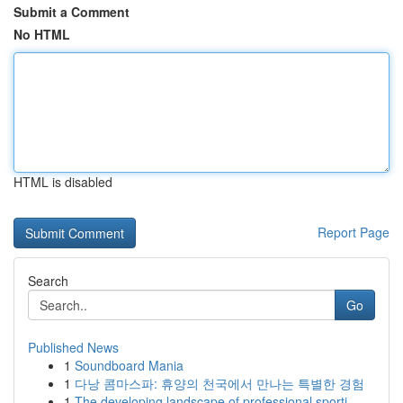
Submit a Comment
No HTML
HTML is disabled
Report Page
Search
Go
Published News
1
Soundboard Mania
1
다낭 콤마스파: 휴양의 천국에서 만나는 특별한 경험
1
The developing landscape of professional sporti...