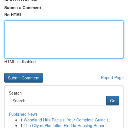
Submit a Comment
No HTML
HTML is disabled
Report Page
Search
Go
Published News
1
Woodland Hills Facials: Your Complete Guide t...
1
The City of Plantation Florida Housing Report: ...