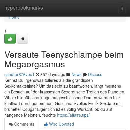
Home
hyperbookmarks
Togg
navi
Home
1
Versaute Teenyschlampe beim
Megaorgasmus
sandrar876voe1
357 days ago
News
Discuss
Kennst Du irgendwas tolleres als die grandiosen
Sexkontaktefilme? Um das echt zu beantworten, langt meistens
ein Besuch auf der krassesten Sexerotische Treffen des Planeten.
Whole bildhübsche junge aufgeschlossene Damen werden hier
knallhart durchgenommen. Geschmackvolles Erotik Sexdate mit
brünetter Cougar Eigentlich ist es völlig Wurscht, ob du auf
hängende Melonen, feuchte
https://affaire.tips/
Comments
Who Upvoted