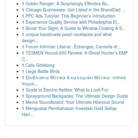
1
Goblin Ranger: A Surprisingly Effective Bu...
1
Chicago Businesses: Get Listed in the BrandDad ...
1
PPC Ads Tutorial: This Beginner's Introduction
1
Experience Quality Service with Philadelphia El...
1
Boost Your Sight: A Guide to Window Coating & S...
1
unique handmade pearl necklaces and what
design...
1
Forum Infirmier Libéral : Échanges, Conseils et...
1
TESMEN Hound-200 Review: A Ghost Hunter's EMF
C...
1
Cafe Göteborg
1
Liege Battle Birds
1
Σουβλάκια Μύτικα & καλαμάκι Μύτικα: τοπική
παρά...
1
Guide to Electric Kettles: What to Look For
1
Sprayground Backpacks: The Ultimate Design Guide
1
Meme Soundboard: Your Ultimate Hilarious Sound
1
Menguasai Pembahasan Investasi Gold Setiap
Hari...