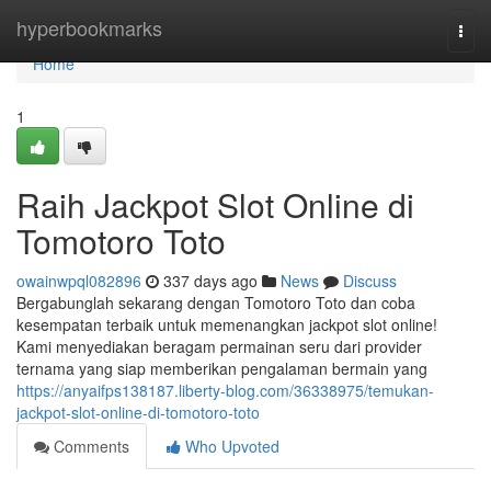
Home
hyperbookmarks
Togg
navi
Home
1
Raih Jackpot Slot Online di
Tomotoro Toto
owainwpql082896
337 days ago
News
Discuss
Bergabunglah sekarang dengan Tomotoro Toto dan coba
kesempatan terbaik untuk memenangkan jackpot slot online!
Kami menyediakan beragam permainan seru dari provider
ternama yang siap memberikan pengalaman bermain yang
https://anyaifps138187.liberty-blog.com/36338975/temukan-
jackpot-slot-online-di-tomotoro-toto
Comments
Who Upvoted