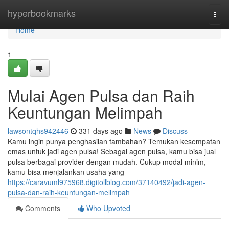
Home
hyperbookmarks
Togg
navi
Home
1
Mulai Agen Pulsa dan Raih
Keuntungan Melimpah
lawsontqhs942446
331 days ago
News
Discuss
Kamu ingin punya penghasilan tambahan? Temukan kesempatan
emas untuk jadi agen pulsa! Sebagai agen pulsa, kamu bisa jual
pulsa berbagai provider dengan mudah. Cukup modal minim,
kamu bisa menjalankan usaha yang
https://caravuml975968.digitollblog.com/37140492/jadi-agen-
pulsa-dan-raih-keuntungan-melimpah
Comments
Who Upvoted