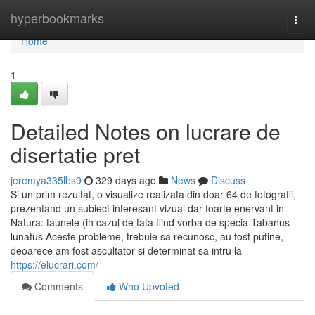
Home
hyperbookmarks
Togg
navi
Home
1
Detailed Notes on lucrare de
disertatie pret
jeremya335lbs9
329 days ago
News
Discuss
Si un prim rezultat, o visualize realizata din doar 64 de fotografii,
prezentand un subiect interesant vizual dar foarte enervant in
Natura: taunele (in cazul de fata fiind vorba de specia Tabanus
lunatus Aceste probleme, trebuie sa recunosc, au fost putine,
deoarece am fost ascultator si determinat sa intru la
https://elucrari.com/
Comments
Who Upvoted