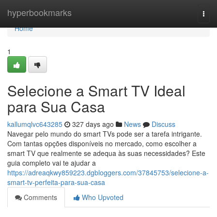
Home
hyperbookmarks
Togg
navi
Home
1
Selecione a Smart TV Ideal
para Sua Casa
kallumqlvc643285
327 days ago
News
Discuss
Navegar pelo mundo do smart TVs pode ser a tarefa intrigante.
Com tantas opções disponíveis no mercado, como escolher a
smart TV que realmente se adequa às suas necessidades? Este
guia completo vai te ajudar a
https://adreaqkwy859223.dgbloggers.com/37845753/selecione-a-
smart-tv-perfeita-para-sua-casa
Comments
Who Upvoted