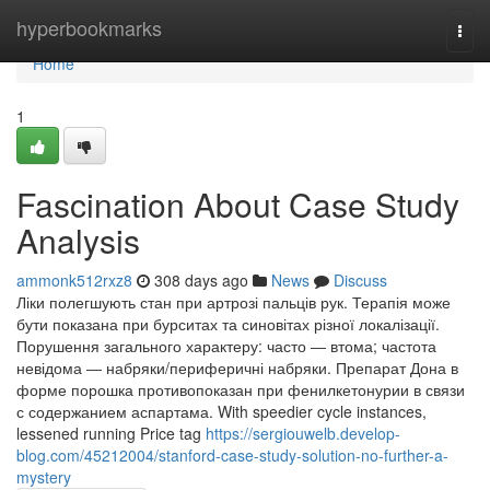
Home
hyperbookmarks
Togg
navi
Home
1
Fascination About Case Study
Analysis
ammonk512rxz8
308 days ago
News
Discuss
Ліки полегшують стан при артрозі пальців рук. Терапія може
бути показана при бурситах та синовітах різної локалізації.
Порушення загального характеру: часто ― втома; частота
невідома ― набряки/периферичні набряки. Препарат Дона в
форме порошка противопоказан при фенилкетонурии в связи
с содержанием аспартама. With speedier cycle instances,
lessened running Price tag
https://sergiouwelb.develop-
blog.com/45212004/stanford-case-study-solution-no-further-a-
mystery