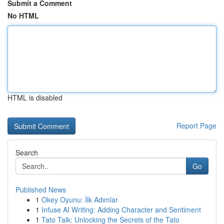
Submit a Comment
No HTML
HTML is disabled
Report Page
Search
Go
Published News
1
Okey Oyunu: İlk Adımlar
1
Infuse AI Writing: Adding Character and Sentiment
1
Tato Talk: Unlocking the Secrets of the Tato