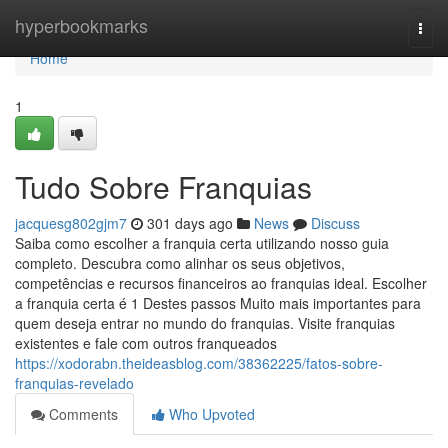
Home
hyperbookmarks
Togg
navi
Home
1
Tudo Sobre Franquias
jacquesg802gjm7
301 days ago
News
Discuss
Saiba como escolher a franquia certa utilizando nosso guia
completo. Descubra como alinhar os seus objetivos,
competências e recursos financeiros ao franquias ideal. Escolher
a franquia certa é 1 Destes passos Muito mais importantes para
quem deseja entrar no mundo do franquias. Visite franquias
existentes e fale com outros franqueados
https://xodorabn.theideasblog.com/38362225/fatos-sobre-
franquias-revelado
Comments
Who Upvoted