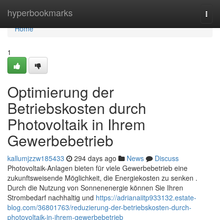
Home
hyperbookmarks
Togg
navi
Home
1
Optimierung der
Betriebskosten durch
Photovoltaik in Ihrem
Gewerbebetrieb
kallumjzzw185433
294 days ago
News
Discuss
Photovoltaik-Anlagen bieten für viele Gewerbebetrieb eine
zukunftsweisende Möglichkeit, die Energiekosten zu senken .
Durch die Nutzung von Sonnenenergie können Sie Ihren
Strombedarf nachhaltig und
https://adrianaiitp933132.estate-
blog.com/36801763/reduzierung-der-betriebskosten-durch-
photovoltaik-in-ihrem-gewerbebetrieb