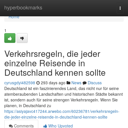
Home
hyperbookmarks
Togg
navi
Home
1
Verkehrsregeln, die jeder
einzelne Reisende in
Deutschland kennen sollte
cyrusgdyi482598
293 days ago
News
Discuss
Deutschland ist ein faszinierendes Land, das nicht nur für seine
atemberaubenden Landschaften und historischen Städte bekannt
ist, sondern auch für seine strengen Verkehrsregeln. Wenn Sie
planen, in Deutschland zu
https://asiyajavc417244.arwebo.com/60236781/verkehrsregeln-
die-jeder-einzelne-reisende-in-deutschland-kennen-sollte
Comments
Who Upvoted