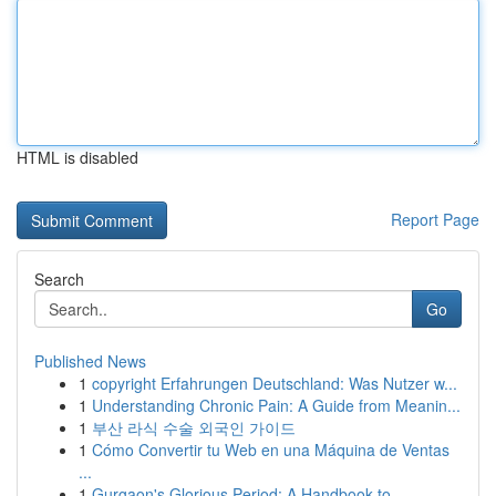
HTML is disabled
Report Page
Search
Go
Published News
1
copyright Erfahrungen Deutschland: Was Nutzer w...
1
Understanding Chronic Pain: A Guide from Meanin...
1
부산 라식 수술 외국인 가이드
1
Cómo Convertir tu Web en una Máquina de Ventas
...
1
Gurgaon's Glorious Period: A Handbook to ...