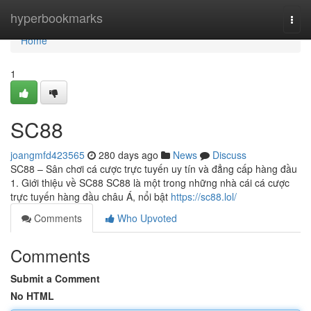
Home
hyperbookmarks
Togg
navi
Home
1
SC88
joangmfd423565
280 days ago
News
Discuss
SC88 – Sân chơi cá cược trực tuyến uy tín và đẳng cấp hàng đầu
1. Giới thiệu về SC88 SC88 là một trong những nhà cái cá cược
trực tuyến hàng đầu châu Á, nổi bật
https://sc88.lol/
Comments
Who Upvoted
Comments
Submit a Comment
No HTML