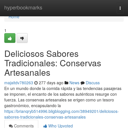
Home
hyperbookmarks
Togg
navi
Home
1
Deliciosos Sabores
Tradicionales: Conservas
Artesanales
majaitdv780263
277 days ago
News
Discuss
En un mundo donde la comida rápida y las tendencias pasajeras
se imponen, el encanto de los sabores auténticos resurge con
fuerza. Las conservas artesanales se erigen como un tesoro
gastronómico, encapsulando la
https://brianqryb514996.bligblogging.com/38949201/deliciosos-
sabores-tradicionales-conservas-artesanales
Comments
Who Upvoted