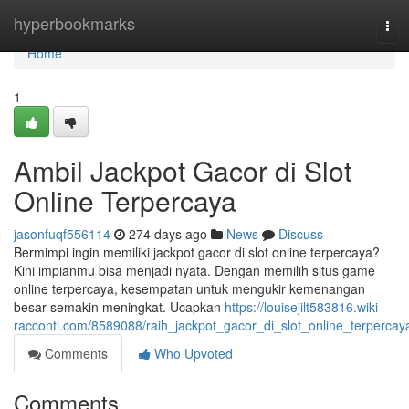
Home
hyperbookmarks
Tog
navi
Home
1
Ambil Jackpot Gacor di Slot
Online Terpercaya
jasonfuqf556114
274 days ago
News
Discuss
Bermimpi ingin memiliki jackpot gacor di slot online terpercaya?
Kini impianmu bisa menjadi nyata. Dengan memilih situs game
online terpercaya, kesempatan untuk mengukir kemenangan
besar semakin meningkat. Ucapkan
https://louisejilt583816.wiki-
racconti.com/8589088/raih_jackpot_gacor_di_slot_online_terpercay
Comments
Who Upvoted
Comments