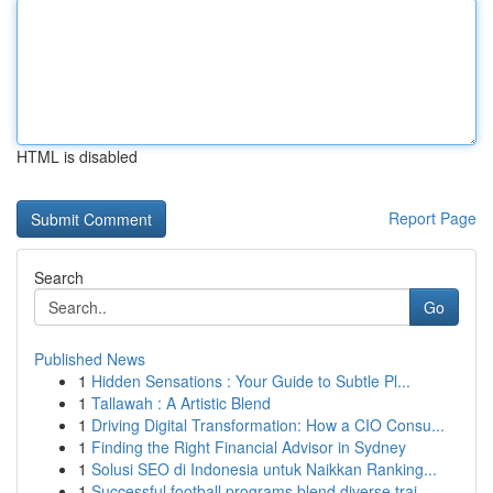
HTML is disabled
Report Page
Search
Go
Published News
1
Hidden Sensations : Your Guide to Subtle Pl...
1
Tallawah : A Artistic Blend
1
Driving Digital Transformation: How a CIO Consu...
1
Finding the Right Financial Advisor in Sydney
1
Solusi SEO di Indonesia untuk Naikkan Ranking...
1
Successful football programs blend diverse trai...