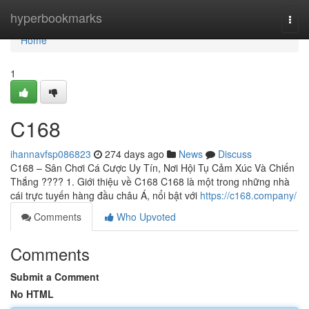
Home
hyperbookmarks
Togg
navi
Home
1
C168
ihannavfsp086823
274 days ago
News
Discuss
C168 – Sân Chơi Cá Cược Uy Tín, Nơi Hội Tụ Cảm Xúc Và Chiến
Thắng ???? 1. Giới thiệu về C168 C168 là một trong những nhà
cái trực tuyến hàng đầu châu Á, nổi bật với
https://c168.company/
Comments
Who Upvoted
Comments
Submit a Comment
No HTML