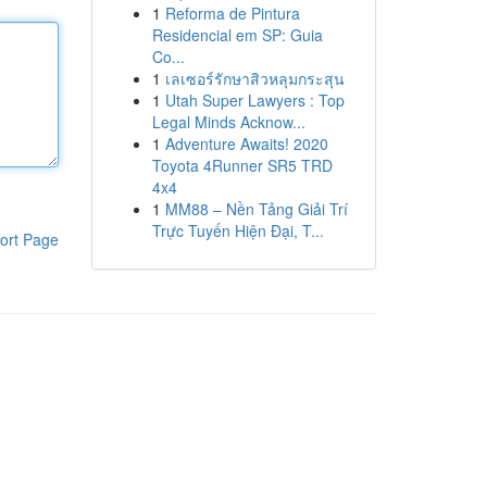
1
Reforma de Pintura
Residencial em SP: Guia
Co...
1
เลเซอร์รักษาสิวหลุมกระสุน
1
Utah Super Lawyers : Top
Legal Minds Acknow...
1
Adventure Awaits! 2020
Toyota 4Runner SR5 TRD
4x4
1
MM88 – Nền Tảng Giải Trí
Trực Tuyến Hiện Đại, T...
ort Page