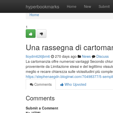
Home
hyperbookmarks
Home
New
Submit
Home
1
Una rassegna di cartoma
lloydm626jbm6
270 days ago
News
Discuss
La cartomanzia offre numerosi vantaggi Secondo chiunq
proveniente da Limitazione stessi e del legittimo vis
meglio e recare chiarezza sulle vicissitudini più comple
https://stephenaegdn.bloginwi.com/70498377/5-sempli
Comments
Who Upvoted
Comments
Submit a Comment