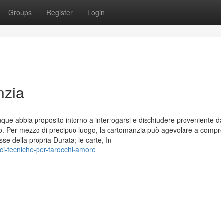
Groups
Register
Login
nzia
ue abbia proposito intorno a interrogarsi e dischiudere proveniente d
suto. Per mezzo di precipuo luogo, la cartomanzia può agevolare a comp
sse della propria Durata; le carte, In
ci-tecniche-per-tarocchi-amore