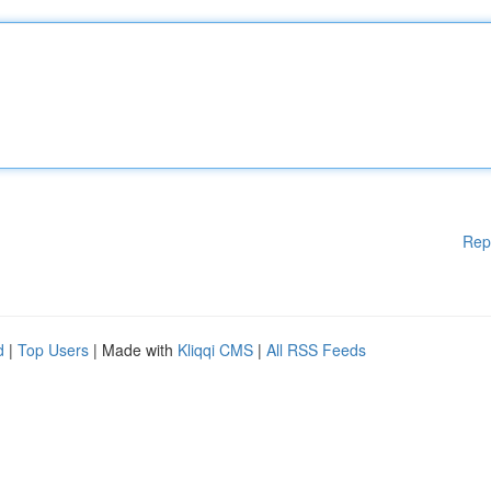
Rep
d
|
Top Users
| Made with
Kliqqi CMS
|
All RSS Feeds