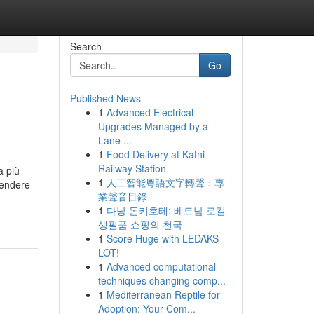
Search
Go
Published News
1
Advanced Electrical
Upgrades Managed by a
Lane ...
1
Food Delivery at Katni
Railway Station
a più
1
人工智能粵語文字轉聲：專
rendere
業聲音目錄
1
다낭 돈키호테: 베트남 로컬
생필품 쇼핑의 천국
1
Score Huge with LEDAKS
LOT!
1
Advanced computational
techniques changing comp...
1
Mediterranean Reptile for
Adoption: Your Com...