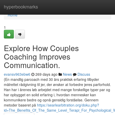
Home
hyperbookmarks
Home
1
Explore How Couples
Coaching Improves
Communication.
evansv963ebw6
269 days ago
News
Discuss
{En mandlig parcoach med 30 års praktisk erfaring tilbyder
målrettet rådgivning til jer, der ønsker at forbedre jeres parforhold.
Han har i årenes løb arbejdet med mange forskellige typer par og
har opbygget en solid erfaring i, hvordan mennesker kan
kommunikere bedre og opnå gensidig forståelse. Gennem
metoder baseret på
https://searlearbitration.org/doku.php?
id=The_Benefits_Of_The_Same_Level_Terapi_For_Psychological_