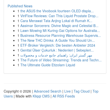
Published News
1
the ASUS the Vivobook fourteen OLED displa...
1
ViriFlow Reviews: Can This Liquid Prostate Drop...
1
Cara Merawat Tata Anjing Lokal di Rumah K...
1
Aasimar Sorcerers: Divine Magic and Celestial B...
1
Lawn Mowing Mt Kuring-Gai Options for Australia...
1
Business Resource Planning Warehouse Supervis...
1
The New THC Drinks: A Guide You Should Un...
1
ETF-Broker Vergleich: Die besten Anbieter 2024
1
Genital Ülser Çukurluk : Nedenleri | Sebepleri...
1
مهر گستر ایران: راهنمای جامع خدمات و محصولات
1
The Future of Video Streaming: Trends and Techn...
1
The Ultimate Guide Etizolam Liquid
Copyright © 2026 |
Advanced Search
|
Live
|
Tag Cloud
|
Top
Users
| Made with
Kliqqi CMS
|
All RSS Feeds