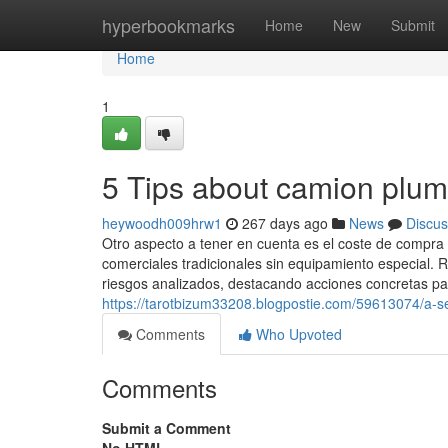
Home
hyperbookmarks
Home
New
Submit
Home
1
5 Tips about camion plu
heywoodh009hrw1
267 days ago
News
Discus
Otro aspecto a tener en cuenta es el coste de compra 
comerciales tradicionales sin equipamiento especial.
riesgos analizados, destacando acciones concretas para
https://tarotbizum33208.blogpostie.com/59613074/a-s
Comments
Who Upvoted
Comments
Submit a Comment