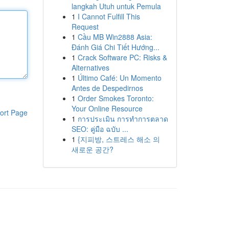
langkah Utuh untuk Pemula
1
I Cannot Fulfill This
Request
1
Cầu MB Win2888 Asia:
Đánh Giá Chi Tiết Hướng...
1
Crack Software PC: Risks &
Alternatives
1
Último Café: Un Momento
Antes de Despedirnos
1
Order Smokes Toronto:
Your Online Resource
ort Page
1
การประเมิน การทำการตลาด
SEO: คู่มือ ฉบับ ...
1
{지피방, 스트레스 해소 의
새로운 공간?