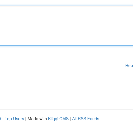
Rep
d
|
Top Users
| Made with
Kliqqi CMS
|
All RSS Feeds