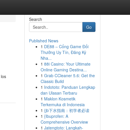
Search
Go
Published News
1
DE88 – Cổng Game Đổi
Thưởng Uy Tín, Đăng Ký
Nha...
1
88i Casino: Your Ultimate
Online Gaming Destina...
1
Grab CCleaner 5.6: Get the
 los
Classic Build
1
Indototo: Panduan Lengkap
dan Ulasan Terbaru
1
Maklon Kosmetik
Terkemuka di Indonesia
1
{jb下水指南：初学者必读
1
{Ibuprofen: A
Comprehensive Overview
1
Jatengtoto: Langkah-