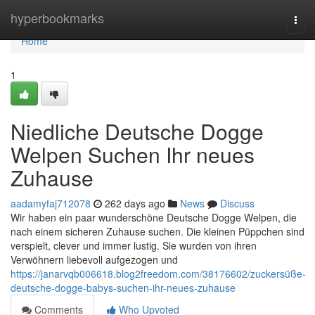
Home
hyperbookmarks
Togg
navi
Home
1
Niedliche Deutsche Dogge
Welpen Suchen Ihr neues
Zuhause
aadamyfaj712078
262 days ago
News
Discuss
Wir haben ein paar wunderschöne Deutsche Dogge Welpen, die
nach einem sicheren Zuhause suchen. Die kleinen Püppchen sind
verspielt, clever und immer lustig. Sie wurden von ihren
Verwöhnern liebevoll aufgezogen und
https://janarvqb006618.blog2freedom.com/38176602/zuckersüße-
deutsche-dogge-babys-suchen-ihr-neues-zuhause
Comments
Who Upvoted