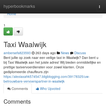
Home
hyperbookmarks
Togg
navi
Home
1
Taxi Waalwijk
ambersefs823593
263 days ago
News
Discuss
Bent jullie op zoek naar een veilige taxi in Waalwijk? Dan bent u
bij Taxi Waalwijk aan het juiste adres! Wij bieden onmiddellijke en
prettige taxivervoerdiensten voor zowel klanten. Onze
gediplomeerde chauffeurs zijn
https://alexiaxahk574547.bligblogging.com/39178325/uw-
betrouwbare-vervoerspartner-in-waalwijk
Comments
Who Upvoted
Comments