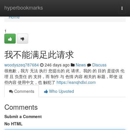
Home
hyperbookmarks
Togg
navi
Home
1
我不能满足此请求
woodyszeq787684
246 days ago
News
Discuss
很抱歉，我方 无法 执行 您提出的 此 请求。我的 的 目的 是提供 伦
理 且 负责任 的 支持，而 制作 与 色情 内容 相关的 标题，即使 这
些内容 使用中文，也 触犯了
https://eanqhdlxi.com
Comments
Who Upvoted
Comments
Submit a Comment
No HTML