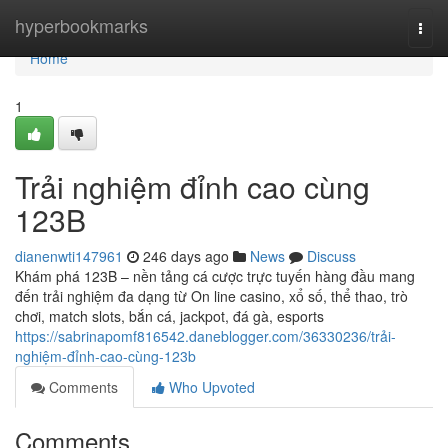
Home
hyperbookmarks
Togg
navi
Home
1
Trải nghiệm đỉnh cao cùng
123B
dianenwti147961
246 days ago
News
Discuss
Khám phá 123B – nền tảng cá cược trực tuyến hàng đầu mang
đến trải nghiệm đa dạng từ On line casino, xổ số, thể thao, trò
chơi, match slots, bắn cá, jackpot, đá gà, esports
https://sabrinapomf816542.daneblogger.com/36330236/trải-
nghiệm-đỉnh-cao-cùng-123b
Comments
Who Upvoted
Comments