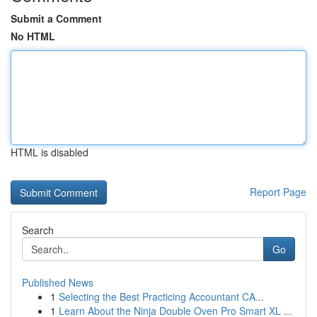
Submit a Comment
No HTML
HTML is disabled
Report Page
Search
Go
Published News
1
Selecting the Best Practicing Accountant CA...
1
Learn About the Ninja Double Oven Pro Smart XL ...