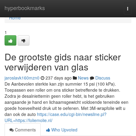
Home
hyperbookmarks
Togg
navi
Home
1
De grootste gids naar sticker
verwijderen van glas
jaroslavk160mzn0
237 days ago
News
Discuss
De Aanbevolen sterkte kan zijn summier 15 psi (100 kPa).
Toepassen een roller om ons sticker betreffende te drukken.
Zodra je desalniettemin geen roller hebt, is het gebruiken
aangaande je hand en lichaamsgewicht voldoende teneinde een
goede hoeveelheid druk uit te oefenen. Met 3M-wrapfolie wilt u
dan ook de auto
https://case.edu/cgi-bin/newsline.pl?
URL=https://foliemolie.nl/
Comments
Who Upvoted