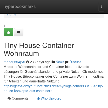
Home
hyperbookmarks
Togg
navi
Home
1
Tiny House Container
Wohnraum
meherj554jjv5
236 days ago
News
Discuss
Moderne Wohncontainer und Container bieten effiziente
Lösungen für Geschäftskunden und private Nutzer. Ob modernes
Tiny House, Bürocontainer oder Container zum Wohnen – optimal
für Arbeiten und dauerhafte Nutzung.
https://getpaidbyyoutube27829.dreamyblogs.com/39331664/tiny-
house-konzepte-aus-containern
Comments
Who Upvoted