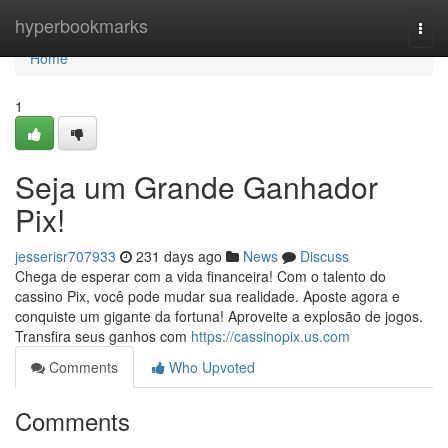
Home
hyperbookmarks
Togg
navi
Home
1
Seja um Grande Ganhador
Pix!
jesserisr707933
231 days ago
News
Discuss
Chega de esperar com a vida financeira! Com o talento do
cassino Pix, você pode mudar sua realidade. Aposte agora e
conquiste um gigante da fortuna! Aproveite a explosão de jogos.
Transfira seus ganhos com
https://cassinopix.us.com
Comments
Who Upvoted
Comments