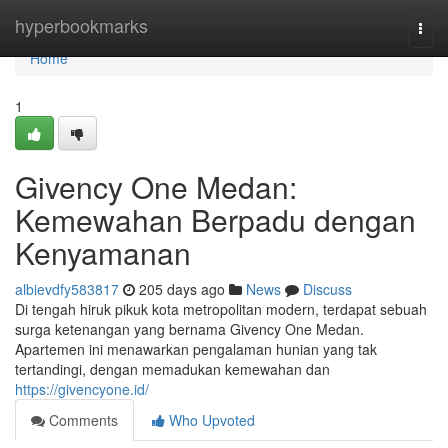
Home
hyperbookmarks
Togg
navi
Home
1
Givency One Medan:
Kemewahan Berpadu dengan
Kenyamanan
albievdfy583817
205 days ago
News
Discuss
Di tengah hiruk pikuk kota metropolitan modern, terdapat sebuah
surga ketenangan yang bernama Givency One Medan.
Apartemen ini menawarkan pengalaman hunian yang tak
tertandingi, dengan memadukan kemewahan dan
https://givencyone.id/
Comments
Who Upvoted