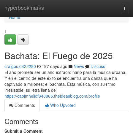
Home
hyperbookmarks
Togg
navi
Home
1
Bachata: El Fuego de 2025
craigbuld422280
197 days ago
News
Discuss
El año promete ser un año extraordinario para la música urbana.
Y en el centro de este éxito se encuentra una danza que ha
captivado a millones: el bachata. Esta música, con su ritmo
irresistible, su letra llena de
https://caoimhelidf648865.theideasblog.com/profile
Comments
Who Upvoted
Comments
Submit a Comment