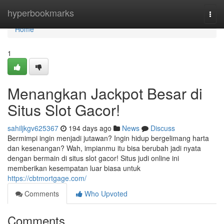
Home
hyperbookmarks
Togg
navi
Home
1
Menangkan Jackpot Besar di
Situs Slot Gacor!
sahiljkgv625367
194 days ago
News
Discuss
Bermimpi ingin menjadi jutawan? Ingin hidup bergelimang harta
dan kesenangan? Wah, impianmu itu bisa berubah jadi nyata
dengan bermain di situs slot gacor! Situs judi online ini
memberikan kesempatan luar biasa untuk
https://cbtmortgage.com/
Comments
Who Upvoted
Comments